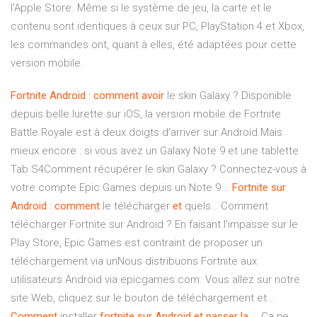
l'Apple Store. Même si le système de jeu, la carte et le
contenu sont identiques à ceux sur PC, PlayStation 4 et Xbox,
les commandes ont, quant à elles, été adaptées pour cette
version mobile.
Fortnite
Android
:
comment
avoir
le skin Galaxy ? Disponible
depuis belle lurette sur iOS, la version mobile de Fortnite
Battle Royale est à deux doigts d'arriver sur Android.Mais
mieux encore : si vous avez un Galaxy Note 9 et une tablette
Tab S4Comment récupérer le skin Galaxy ? Connectez-vous à
votre compte Epic Games depuis un Note 9...
Fortnite
sur
Android
:
comment
le télécharger
et
quels… Comment
télécharger Fortnite sur Android ? En faisant l’impasse sur le
Play Store, Epic Games est contraint de proposer un
téléchargement via unNous distribuons Fortnite aux
utilisateurs Android via epicgames.com. Vous allez sur notre
site Web, cliquez sur le bouton de téléchargement et...
Comment
installer
fortnite
sur
Android
et
passer
la
… Ça ne